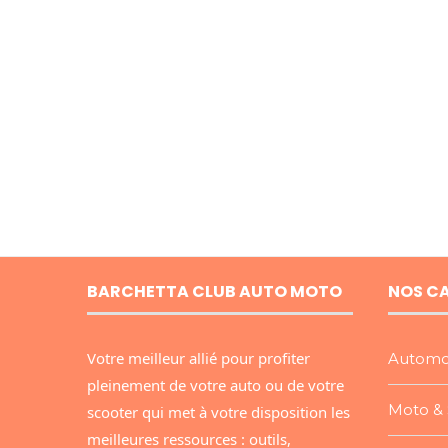
BARCHETTA CLUB AUTO MOTO
NOS C
Votre meilleur allié pour profiter
Automo
pleinement de votre auto ou de votre
Moto & 
scooter qui met à votre disposition les
meilleures ressources : outils,