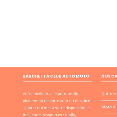
BARCHETTA CLUB AUTO MOTO
NOS C
Votre meilleur allié pour profiter
Automo
pleinement de votre auto ou de votre
Moto & 
scooter qui met à votre disposition les
meilleures ressources : outils,