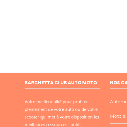
BARCHETTA CLUB AUTO MOTO
NOS C
Votre meilleur allié pour profiter
Automo
pleinement de votre auto ou de votre
Moto & 
scooter qui met à votre disposition les
meilleures ressources : outils,