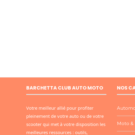
BARCHETTA CLUB AUTO MOTO
NOS C
Votre meilleur allié pour profiter
Automo
pleinement de votre auto ou de votre
Moto & 
scooter qui met à votre disposition les
meilleures ressources : outils,